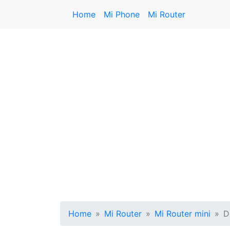
Home
Mi Phone
Mi Router
Home
Mi Router
Mi Router mini
D