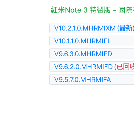
紅米Note 3 特製版 – 
V10.2.1.0.MHRMIXM
(最新
V10.1.1.0.MHRMIFI
V9.6.3.0.MHRMIFD
V9.6.2.0.MHRMIFD
(已回收
V9.5.7.0.MHRMIFA