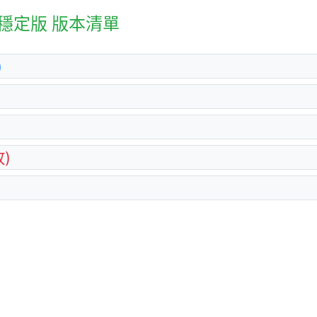
國際穩定版 版本清單
)
)