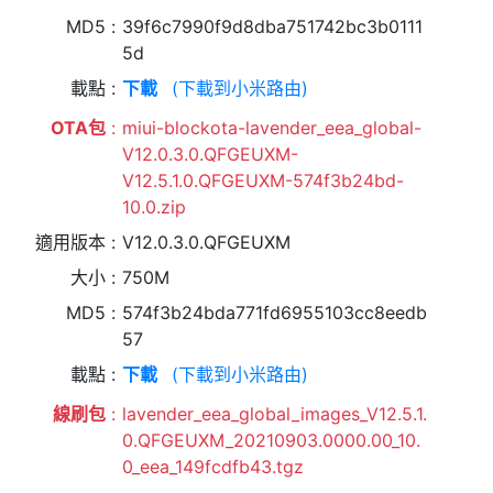
MD5
39f6c7990f9d8dba751742bc3b0111
5d
載點
下載
(下載到小米路由)
OTA包
miui-blockota-lavender_eea_global-
V12.0.3.0.QFGEUXM-
V12.5.1.0.QFGEUXM-574f3b24bd-
10.0.zip
適用版本
V12.0.3.0.QFGEUXM
大小
750M
MD5
574f3b24bda771fd6955103cc8eedb
57
載點
下載
(下載到小米路由)
線刷包
lavender_eea_global_images_V12.5.1.
0.QFGEUXM_20210903.0000.00_10.
0_eea_149fcdfb43.tgz