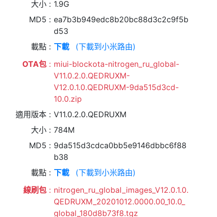
大小
1.9G
MD5
ea7b3b949edc8b20bc88d3c2c9f5b
d53
載點
下載
(下載到小米路由)
OTA包
miui-blockota-nitrogen_ru_global-
V11.0.2.0.QEDRUXM-
V12.0.1.0.QEDRUXM-9da515d3cd-
10.0.zip
適用版本
V11.0.2.0.QEDRUXM
大小
784M
MD5
9da515d3cdca0bb5e9146dbbc6f88
b38
載點
下載
(下載到小米路由)
線刷包
nitrogen_ru_global_images_V12.0.1.0.
QEDRUXM_20201012.0000.00_10.0_
global_180d8b73f8.tgz