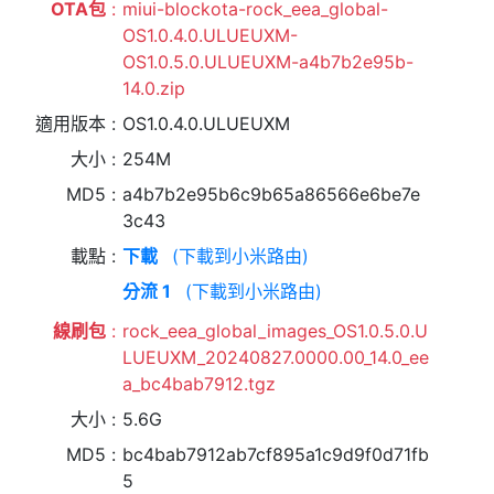
OTA包
miui-blockota-rock_eea_global-
OS1.0.4.0.ULUEUXM-
OS1.0.5.0.ULUEUXM-a4b7b2e95b-
14.0.zip
適用版本
OS1.0.4.0.ULUEUXM
大小
254M
MD5
a4b7b2e95b6c9b65a86566e6be7e
3c43
載點
下載
(下載到小米路由)
分流 1
(下載到小米路由)
線刷包
rock_eea_global_images_OS1.0.5.0.U
LUEUXM_20240827.0000.00_14.0_ee
a_bc4bab7912.tgz
大小
5.6G
MD5
bc4bab7912ab7cf895a1c9d9f0d71fb
5