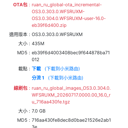
OTA包
ruan_ru_global-ota_incremental-
OS3.0.303.0.WFSRUXM-
OS3.0.304.0.WFSRUXM-user-16.0-
eb39f6d400.zip
適用版本
OS3.0.303.0.WFSRUXM
大小
435M
MD5
eb39f6d4003408bec9f644878ba71
012
載點
下載
(下載到小米路由)
分流 1
(下載到小米路由)
線刷包
ruan_ru_global_images_OS3.0.304.0.
WFSRUXM_20260717.0000.00_16.0_r
u_716aa430fe.tgz
大小
7.0 GB
MD5
716aa430fe8dec8d0bae21526e2ab1
3e